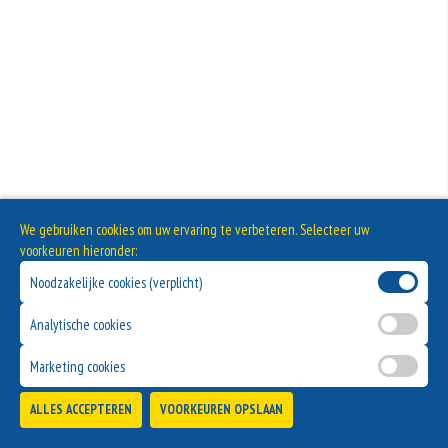
Extra Ham
+€1.50
Extra Salami
+€1.50
Extra Ui
+€1.50
Extra Paprika
We gebruiken cookies om uw ervaring te verbeteren. Selecteer uw
+€1.50
voorkeuren hieronder:
Extra Spek
Noodzakelijke cookies (verplicht)
+€2.00
Analytische cookies
Extra Pizza Kaas
Marketing cookies
+€1.50
Extra Vlees
ALLES ACCEPTEREN
VOORKEUREN OPSLAAN
TOEVOEGEN
+€3.00