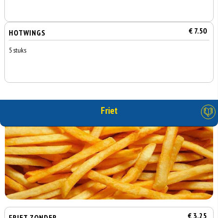
€ 7.50
HOTWINGS
5 stuks
Friet
€ 3.25
FRIET ZONDER