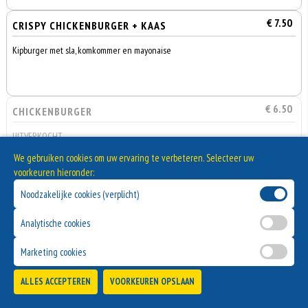
€ 7.50
CRISPY CHICKENBURGER + KAAS
Kipburger met sla, komkommer en mayonaise
€ 6.50
CHICKENBURGER
UITVERKOCHT
We gebruiken cookies om uw ervaring te verbeteren. Selecteer uw
voorkeuren hieronder:
Noodzakelijke cookies (verplicht)
Broodjes
Analytische cookies
Marketing cookies
0
€ 0,00
ALLES ACCEPTEREN
VOORKEUREN OPSLAAN